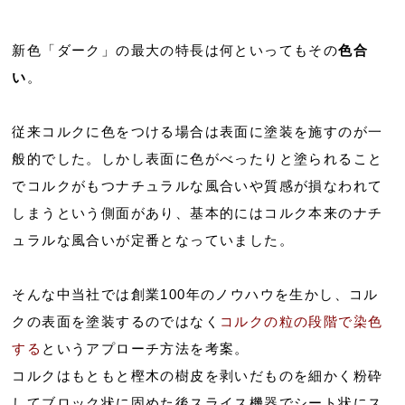
新色「ダーク」の最大の特長は何といってもその
色合
い
。
従来コルクに色をつける場合は表面に塗装を施すのが一
般的でした。しかし表面に色がべったりと塗られること
でコルクがもつナチュラルな風合いや質感が損なわれて
しまうという側面があり、基本的にはコルク本来のナチ
ュラルな風合いが定番となっていました。
そんな中当社では創業100年のノウハウを生かし、コル
クの表面を塗装するのではなく
コルクの粒の段階で染色
する
というアプローチ方法を考案。
コルクはもともと樫木の樹皮を剥いだものを細かく粉砕
してブロック状に固めた後スライス機器でシート状にス