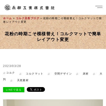
ホーム
>
コルク店長ブログ
> 花粉の時期こそ模様替え！コルクマットで簡
単レイアウト変更
花粉の時期こそ模様替え！コルクマットで簡単
レイアウト変更
2023/03/28
社長メッセージ
コルク
コルクマット
空間デザイン
床材
大
判
天然素材
LINEで送る