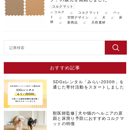
コルクマット
コルク
コルクマット
ペッ
ト
空間デザイン
犬
床
材
新商品
天然素材
おすすめ記事
SDGsレンタル「みらい2030®」を
通じた寄付活動をスタートしました
獣医師監修│犬や猫のヘルニアの原
因と床滑り予防におすすめコルクマ
ットの特徴