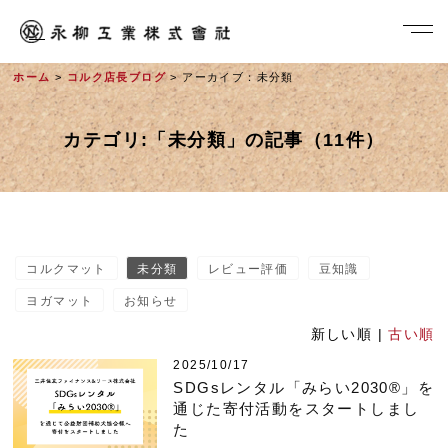
ホーム
>
コルク店長ブログ
> アーカイブ：未分類
カテゴリ:「未分類」の記事（11件）
コルクマット
未分類
レビュー評価
豆知識
社長メッセージ
ヨガマット
お知らせ
新しい順 |
古い順
2025/10/17
SDGsレンタル「みらい2030®」を
通じた寄付活動をスタートしまし
た