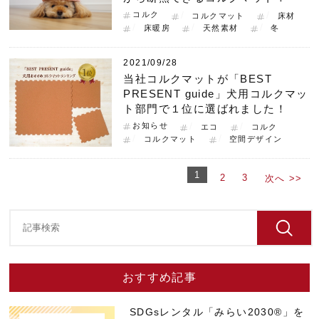
コルク
コルクマット
床材
床暖房
天然素材
冬
2021/09/28
当社コルクマットが「BEST
PRESENT guide」犬用コルクマッ
ト部門で１位に選ばれました！
お知らせ
エコ
コルク
コルクマット
空間デザイン
1
2
3
次へ >>
おすすめ記事
SDGsレンタル「みらい2030®」を