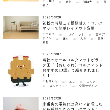
SDGs
寄付
補助犬
盲
導犬
2023/03/28
花粉の時期こそ模様替え！コルク
マットで簡単レイアウト変更
コルク
コルクマット
空間デ
ザイン
床材
大判
天然
素材
2023/03/07
当社のオールコルクマットがラン
ク王「【おしゃれ】コルクマット
おすすめ13選」で紹介されまし
た！
お知らせ
エコ
コルク
コルクマット
空間デザイン
2022/12/28
床暖房の電気代は高い？節電しな
がら断熱できるコルクマット！