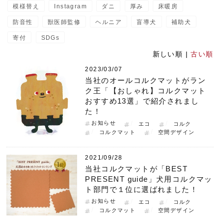
模様替え
Instagram
ダニ
厚み
床暖房
防音性
獣医師監修
ヘルニア
盲導犬
補助犬
寄付
SDGs
新しい順 |
古い順
2023/03/07
当社のオールコルクマットがラン
ク王「【おしゃれ】コルクマット
おすすめ13選」で紹介されまし
た！
お知らせ
エコ
コルク
コルクマット
空間デザイン
2021/09/28
当社コルクマットが「BEST
PRESENT guide」犬用コルクマッ
ト部門で１位に選ばれました！
お知らせ
エコ
コルク
コルクマット
空間デザイン