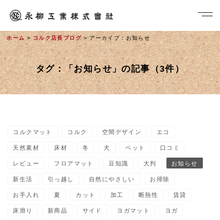
ホーム
>
コルク店長ブログ
> アーカイブ：お知らせ
タグ：「お知らせ」の記事（3件）
コルクマット
コルク
空間デザイン
エコ
社長メッセージ
天然素材
床材
冬
犬
ペット
口コミ
レビュー
フロアマット
豆知識
大判
お知らせ
新生活
引っ越し
自然にやさしい
お掃除
お手入れ
夏
カット
加工
断熱性
賃貸
床滑り
新商品
サイド
ヨガマット
ヨガ