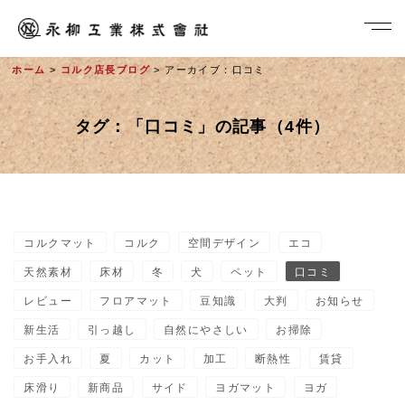
ホーム
>
コルク店長ブログ
> アーカイブ：口コミ
タグ：「口コミ」の記事（4件）
コルクマット
コルク
空間デザイン
エコ
社長メッセージ
天然素材
床材
冬
犬
ペット
口コミ
レビュー
フロアマット
豆知識
大判
お知らせ
新生活
引っ越し
自然にやさしい
お掃除
お手入れ
夏
カット
加工
断熱性
賃貸
床滑り
新商品
サイド
ヨガマット
ヨガ