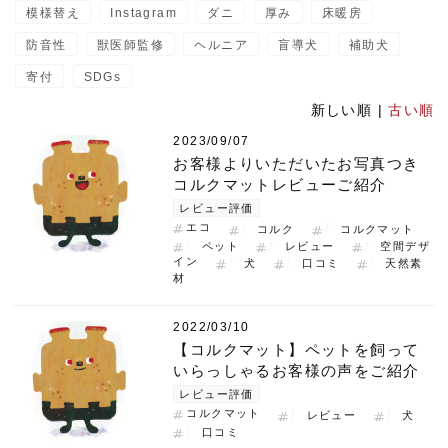
模様替え
Instagram
ダニ
厚み
床暖房
防音性
獣医師監修
ヘルニア
盲導犬
補助犬
寄付
SDGs
新しい順 |
古い順
2023/09/07
お客様よりいただいたお写真つき
コルクマットレビューご紹介
レビュー評価
エコ
コルク
コルクマット
ペット
レビュー
空間デザ
イン
犬
口コミ
天然素
材
2022/03/10
【コルクマット】ペットを飼って
いらっしゃるお客様の声をご紹介
レビュー評価
コルクマット
レビュー
犬
口コミ