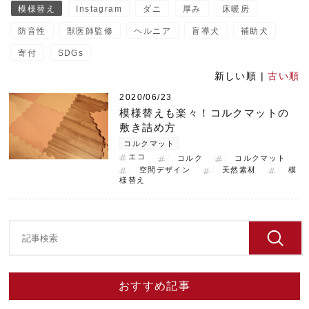
模様替え
Instagram
ダニ
厚み
床暖房
防音性
獣医師監修
ヘルニア
盲導犬
補助犬
寄付
SDGs
新しい順 |
古い順
2020/06/23
模様替えも楽々！コルクマットの
敷き詰め方
コルクマット
エコ
コルク
コルクマット
空間デザイン
天然素材
模
様替え
おすすめ記事