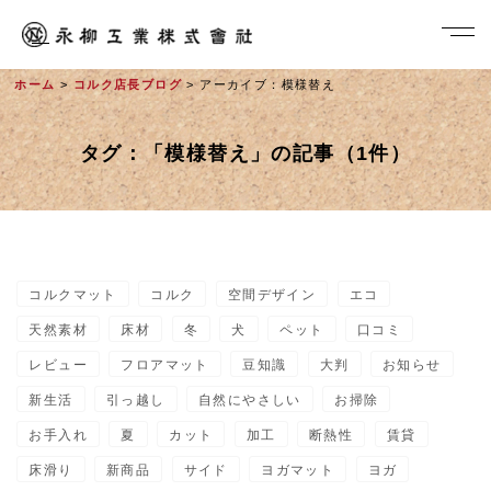
ホーム
>
コルク店長ブログ
> アーカイブ：模様替え
タグ：「模様替え」の記事（1件）
コルクマット
コルク
空間デザイン
エコ
社長メッセージ
天然素材
床材
冬
犬
ペット
口コミ
レビュー
フロアマット
豆知識
大判
お知らせ
新生活
引っ越し
自然にやさしい
お掃除
お手入れ
夏
カット
加工
断熱性
賃貸
床滑り
新商品
サイド
ヨガマット
ヨガ