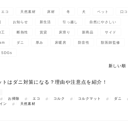
エコ
天然素材
床材
冬
犬
ペット
口コ
判
お知らせ
新生活
引っ越し
自然にやさしい
加工
断熱性
賃貸
床滑り
新商品
サイド
ram
ダニ
厚み
床暖房
防音性
獣医師監修
SDGs
新しい順 
ットはダニ対策になる？理由や注意点を紹介！
ト
お掃除
エコ
コルク
コルクマット
ダニ
イン
天然素材