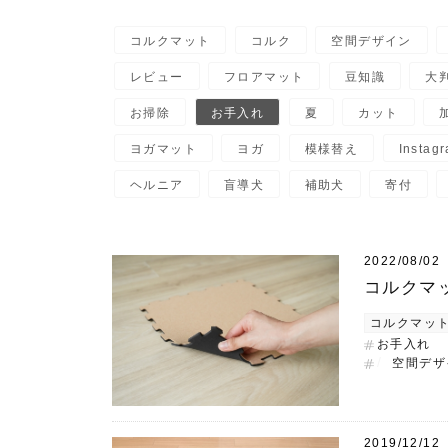
コルクマット
コルク
空間デザイン
レビュー
フロアマット
豆知識
大
お掃除
お手入れ
夏
カット
ヨガマット
ヨガ
模様替え
Instag
ヘルニア
盲導犬
補助犬
寄付
2022/08/02
コルクマ
コルクマッ
お手入れ
空間デザ
2019/12/12