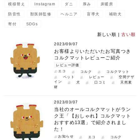
模様替え
Instagram
ダニ
厚み
床暖房
防音性
獣医師監修
ヘルニア
盲導犬
補助犬
寄付
SDGs
新しい順 |
古い順
2023/09/07
お客様よりいただいたお写真つき
コルクマットレビューご紹介
レビュー評価
エコ
コルク
コルクマット
ペット
レビュー
空間デザ
イン
犬
口コミ
天然素
材
2023/03/07
当社のオールコルクマットがラン
ク王「【おしゃれ】コルクマット
おすすめ13選」で紹介されまし
た！
お知らせ
エコ
コルク