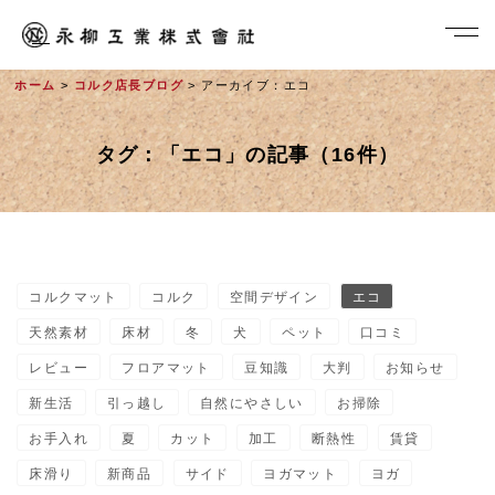
ホーム
>
コルク店長ブログ
> アーカイブ：エコ
タグ：「エコ」の記事（16件）
コルクマット
コルク
空間デザイン
エコ
社長メッセージ
天然素材
床材
冬
犬
ペット
口コミ
レビュー
フロアマット
豆知識
大判
お知らせ
新生活
引っ越し
自然にやさしい
お掃除
お手入れ
夏
カット
加工
断熱性
賃貸
床滑り
新商品
サイド
ヨガマット
ヨガ