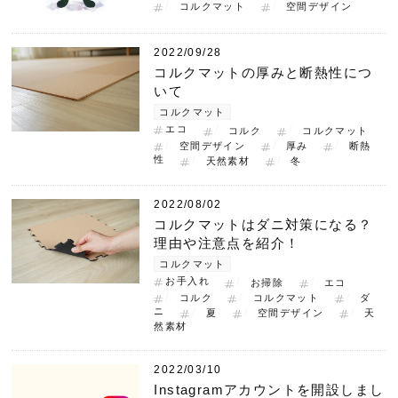
コルクマット
空間デザイン
2022/09/28
コルクマットの厚みと断熱性につ
いて
コルクマット
エコ
コルク
コルクマット
空間デザイン
厚み
断熱
性
天然素材
冬
2022/08/02
コルクマットはダニ対策になる？
理由や注意点を紹介！
コルクマット
お手入れ
お掃除
エコ
コルク
コルクマット
ダ
ニ
夏
空間デザイン
天
然素材
2022/03/10
Instagramアカウントを開設しまし