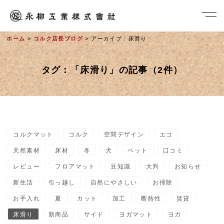
ホーム
>
コルク店長ブログ
> アーカイブ：床滑り
タグ：「床滑り」の記事（2件）
コルクマット
コルク
空間デザイン
エコ
社長メッセージ
天然素材
床材
冬
犬
ペット
口コミ
レビュー
フロアマット
豆知識
大判
お知らせ
新生活
引っ越し
自然にやさしい
お掃除
お手入れ
夏
カット
加工
断熱性
賃貸
床滑り
新商品
サイド
ヨガマット
ヨガ