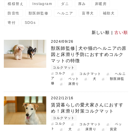
模様替え
Instagram
ダニ
厚み
床暖房
防音性
獣医師監修
ヘルニア
盲導犬
補助犬
寄付
SDGs
新しい順 |
古い順
2024/09/26
獣医師監修│犬や猫のヘルニアの原
因と床滑り予防におすすめコルク
マットの特徴
コルクマット
コルク
コルクマット
ヘルニ
ア
ペット
犬
獣医師監
修
床滑り
2022/12/16
賃貸暮らしの愛犬家さんにおすす
め！床滑り対策コルクマット
コルクマット
コルク
コルクマット
ペッ
ト
犬
床滑り
賃貸