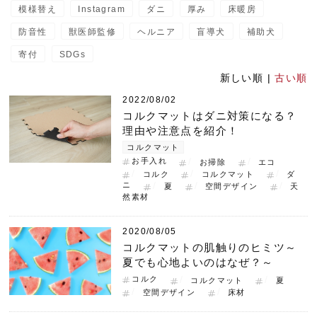
模様替え
Instagram
ダニ
厚み
床暖房
防音性
獣医師監修
ヘルニア
盲導犬
補助犬
寄付
SDGs
新しい順 |
古い順
2022/08/02
コルクマットはダニ対策になる？
理由や注意点を紹介！
コルクマット
お手入れ
お掃除
エコ
コルク
コルクマット
ダ
ニ
夏
空間デザイン
天
然素材
2020/08/05
コルクマットの肌触りのヒミツ～
夏でも心地よいのはなぜ？～
コルク
コルクマット
夏
空間デザイン
床材