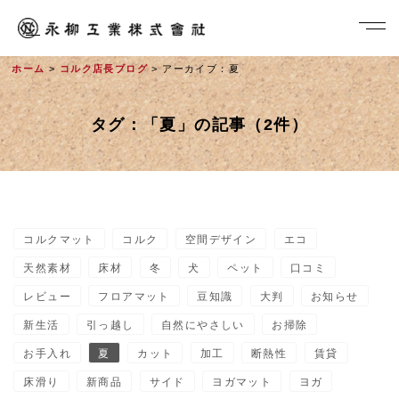
ホーム
>
コルク店長ブログ
> アーカイブ：夏
タグ：「夏」の記事（2件）
コルクマット
コルク
空間デザイン
エコ
社長メッセージ
天然素材
床材
冬
犬
ペット
口コミ
レビュー
フロアマット
豆知識
大判
お知らせ
新生活
引っ越し
自然にやさしい
お掃除
お手入れ
夏
カット
加工
断熱性
賃貸
床滑り
新商品
サイド
ヨガマット
ヨガ