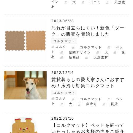
イン
犬
口コミ
天然素
材
2023/06/28
汚れが目立ちにくい！新色「ダー
ク」の販売を開始しました
コルクマット
コルク
コルクマット
ペッ
ト
空間デザイン
犬
床
材
新商品
天然素材
2022/12/16
賃貸暮らしの愛犬家さんにおすす
め！床滑り対策コルクマット
コルクマット
コルク
コルクマット
ペッ
ト
犬
床滑り
賃貸
2022/03/10
【コルクマット】ペットを飼って
いらっしゃるお客様の声をご紹介