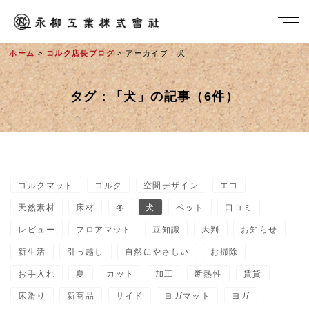
ホーム
>
コルク店長ブログ
> アーカイブ：犬
タグ：「犬」の記事（6件）
コルクマット
コルク
空間デザイン
エコ
社長メッセージ
天然素材
床材
冬
犬
ペット
口コミ
レビュー
フロアマット
豆知識
大判
お知らせ
新生活
引っ越し
自然にやさしい
お掃除
お手入れ
夏
カット
加工
断熱性
賃貸
床滑り
新商品
サイド
ヨガマット
ヨガ