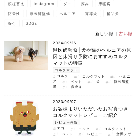
模様替え
Instagram
ダニ
厚み
床暖房
防音性
獣医師監修
ヘルニア
盲導犬
補助犬
寄付
SDGs
新しい順 |
古い順
2024/09/26
獣医師監修│犬や猫のヘルニアの原
因と床滑り予防におすすめコルク
マットの特徴
コルクマット
コルク
コルクマット
ヘルニ
ア
ペット
犬
獣医師監
修
床滑り
2023/09/07
お客様よりいただいたお写真つき
コルクマットレビューご紹介
レビュー評価
エコ
コルク
コルクマット
ペット
レビュー
空間デザ